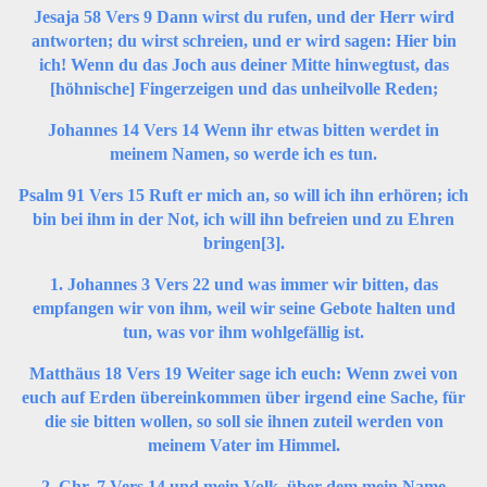
Jesaja 58 Vers 9 Dann wirst du rufen, und der Herr wird
antworten; du wirst schreien, und er wird sagen: Hier bin
ich! Wenn du das Joch aus deiner Mitte hinwegtust, das
[höhnische] Fingerzeigen und das unheilvolle Reden;
Johannes 14 Vers 14 Wenn ihr etwas bitten werdet in
meinem Namen, so werde ich es tun.
Psalm 91 Vers 15 Ruft er mich an, so will ich ihn erhören; ich
bin bei ihm in der Not, ich will ihn befreien und zu Ehren
bringen
[3]
.
1. Johannes 3 Vers 22 und was immer wir bitten, das
empfangen wir von ihm, weil wir seine Gebote halten und
tun, was vor ihm wohlgefällig ist.
Matthäus 18 Vers 19 Weiter sage ich euch: Wenn zwei von
euch auf Erden übereinkommen über irgend eine Sache, für
die sie bitten wollen, so soll sie ihnen zuteil werden von
meinem Vater im Himmel.
2. Chr. 7 Vers 14 und mein Volk, über dem mein Name