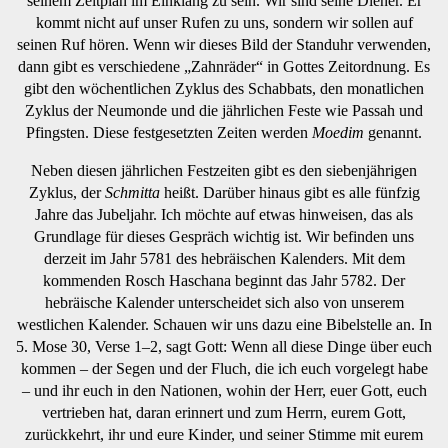
seinem Zeitplan im Einklang zu sein. Wir sind seine Diener. Er
kommt nicht auf unser Rufen zu uns, sondern wir sollen auf
seinen Ruf hören. Wenn wir dieses Bild der Standuhr verwenden,
dann gibt es verschiedene „Zahnräder“ in Gottes Zeitordnung. Es
gibt den wöchentlichen Zyklus des Schabbats, den monatlichen
Zyklus der Neumonde und die jährlichen Feste wie Passah und
Pfingsten. Diese festgesetzten Zeiten werden
Moedim
genannt.
Neben diesen jährlichen Festzeiten gibt es den siebenjährigen
Zyklus, der
Schmitta
heißt. Darüber hinaus gibt es alle fünfzig
Jahre das Jubeljahr. Ich möchte auf etwas hinweisen, das als
Grundlage für dieses Gespräch wichtig ist. Wir befinden uns
derzeit im Jahr 5781 des hebräischen Kalenders. Mit dem
kommenden Rosch Haschana beginnt das Jahr 5782. Der
hebräische Kalender unterscheidet sich also von unserem
westlichen Kalender. Schauen wir uns dazu eine Bibelstelle an. In
5. Mose 30, Verse 1–2, sagt Gott: Wenn all diese Dinge über euch
kommen – der Segen und der Fluch, die ich euch vorgelegt habe
– und ihr euch in den Nationen, wohin der Herr, euer Gott, euch
vertrieben hat, daran erinnert und zum Herrn, eurem Gott,
zurückkehrt, ihr und eure Kinder, und seiner Stimme mit eurem