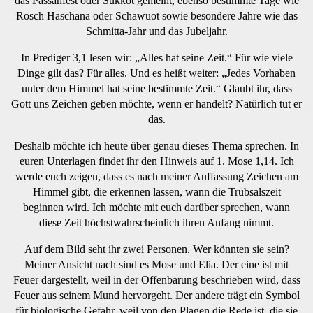
das Passahfest oder Sukkot gemeint, ebenso bestimmte Tage wie
Rosch Haschana oder Schawuot sowie besondere Jahre wie das
Schmitta-Jahr und das Jubeljahr.
In Prediger 3,1 lesen wir: „Alles hat seine Zeit.“ Für wie viele
Dinge gilt das? Für alles. Und es heißt weiter: „Jedes Vorhaben
unter dem Himmel hat seine bestimmte Zeit.“ Glaubt ihr, dass
Gott uns Zeichen geben möchte, wenn er handelt? Natürlich tut er
das.
Deshalb möchte ich heute über genau dieses Thema sprechen. In
euren Unterlagen findet ihr den Hinweis auf 1. Mose 1,14. Ich
werde euch zeigen, dass es nach meiner Auffassung Zeichen am
Himmel gibt, die erkennen lassen, wann die Trübsalszeit
beginnen wird. Ich möchte mit euch darüber sprechen, wann
diese Zeit höchstwahrscheinlich ihren Anfang nimmt.
Auf dem Bild seht ihr zwei Personen. Wer könnten sie sein?
Meiner Ansicht nach sind es Mose und Elia. Der eine ist mit
Feuer dargestellt, weil in der Offenbarung beschrieben wird, dass
Feuer aus seinem Mund hervorgeht. Der andere trägt ein Symbol
für biologische Gefahr, weil von den Plagen die Rede ist, die sie