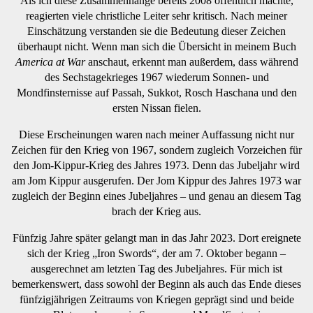
Als ich diese Zusammenhänge bereits 2008 öffentlich machte,
reagierten viele christliche Leiter sehr kritisch. Nach meiner
Einschätzung verstanden sie die Bedeutung dieser Zeichen
überhaupt nicht. Wenn man sich die Übersicht in meinem Buch
America at War
anschaut, erkennt man außerdem, dass während
des Sechstagekrieges 1967 wiederum Sonnen- und
Mondfinsternisse auf Passah, Sukkot, Rosch Haschana und den
ersten Nissan fielen.
Diese Erscheinungen waren nach meiner Auffassung nicht nur
Zeichen für den Krieg von 1967, sondern zugleich Vorzeichen für
den Jom-Kippur-Krieg des Jahres 1973. Denn das Jubeljahr wird
am Jom Kippur ausgerufen. Der Jom Kippur des Jahres 1973 war
zugleich der Beginn eines Jubeljahres – und genau an diesem Tag
brach der Krieg aus.
Fünfzig Jahre später gelangt man in das Jahr 2023. Dort ereignete
sich der Krieg „Iron Swords“, der am 7. Oktober begann –
ausgerechnet am letzten Tag des Jubeljahres. Für mich ist
bemerkenswert, dass sowohl der Beginn als auch das Ende dieses
fünfzigjährigen Zeitraums von Kriegen geprägt sind und beide