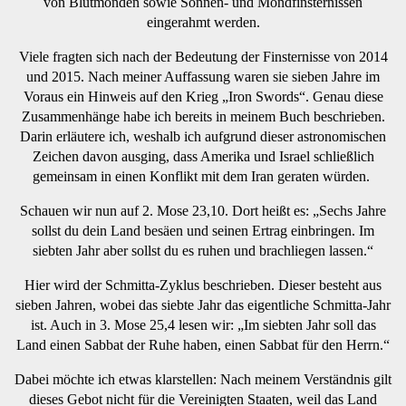
von Blutmonden sowie Sonnen- und Mondfinsternissen
eingerahmt werden.
Viele fragten sich nach der Bedeutung der Finsternisse von 2014
und 2015. Nach meiner Auffassung waren sie sieben Jahre im
Voraus ein Hinweis auf den Krieg „Iron Swords“. Genau diese
Zusammenhänge habe ich bereits in meinem Buch beschrieben.
Darin erläutere ich, weshalb ich aufgrund dieser astronomischen
Zeichen davon ausging, dass Amerika und Israel schließlich
gemeinsam in einen Konflikt mit dem Iran geraten würden.
Schauen wir nun auf 2. Mose 23,10. Dort heißt es: „Sechs Jahre
sollst du dein Land besäen und seinen Ertrag einbringen. Im
siebten Jahr aber sollst du es ruhen und brachliegen lassen.“
Hier wird der Schmitta-Zyklus beschrieben. Dieser besteht aus
sieben Jahren, wobei das siebte Jahr das eigentliche Schmitta-Jahr
ist. Auch in 3. Mose 25,4 lesen wir: „Im siebten Jahr soll das
Land einen Sabbat der Ruhe haben, einen Sabbat für den Herrn.“
Dabei möchte ich etwas klarstellen: Nach meinem Verständnis gilt
dieses Gebot nicht für die Vereinigten Staaten, weil das Land