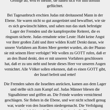
Gebirge ab, weil er meinte, sie hätten sich vor ihm dorthin
geflüchtet.
Bei Tagesanbruch erschien Judas mit dreitausend Mann in der
Ebene. Sie waren nicht so gut ausgerüstet und bewaffnet, wie sie
es sich gewünscht hätten, und sahen nun das stark befestigte
Lager der Fremden und die kampferprobte Reiterei, die es
ringsum sicherte. Judas ermahnte seine Leute: Habt keine Angst
vor ihrer großen Zahl und ihrer wilden Kraft! Denkt daran, wie
unsere Vorfahren am Roten Meer gerettet wurden, als der Pharao
sie mit seinem Heer verfolgte! Wir wollen zu GOTT rufen, daß er
an den Bund denkt, den er mit unseren Vorfahren geschlossen
hat, daß er zu uns steht und heute dieses Heer vor unseren Augen
vernichtet. Alle Völker sollen erkennen, daß es einen GOTT gibt,
der Israel befreit und rettet!
Die Fremden sahen die Israeliten anrücken, kamen aus dem Lager
und stellte sich zum Kampf auf. Judas Männer bliesen die
Signalhörner und griffen an. Die Feinde wurden vernichtend
geschlagen. Sie flohen in die Ebene, und wer nicht schnell genug
war, wurde von den Israeliten niedergemacht. Die Verfolgung