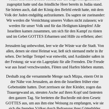
zugespitzt hatte und das feindliche Heer bereits in Judäa stand.
Sie hörten auch, daß der König den Befehl erteilt hatte, mit dem
Volk der Juden endgültig aufzuräumen. Da sagten sie zueinander:
Wir werden die Vernichtung unseres Volkes nicht zulassen; wir
werden für unser Volk und für das Heiligtum kämpfen! Alle
Israeliten kamen zusammen, um sich für den Kampf zu rüsten
und im Gebet GOTTES Erbarmen und Hilfe zu erflehen; aber:
Jerusalem lag unbewohnt, leer wie die Wüste war die Stadt. Von
allen, denen sie einst Heimat war, ließ sich niemand mehr in ihr
sehen. Der heilige Tempel war entweiht, und Ausländer saßen in
der Festung; sie war ein Lagerplatz für alle Fremden. Die Freude
war aus Israel verschwunden, Flöten und Harfen blieben stumm.
Deshalb zog die versammelte Menge nach Mizpa, einem Ort in
der Nähe von Jerusalem, an dem die Israeliten früher eine
Gebetsstätte hatten. Dort zerrissen sie ihre Kleider, zogen das
Trauergewand an, streuten Asche auf ihren Kopf und fastesten
den ganzen Tag. Sie breiteten die Buchrolle mit dem Gesetz
GOTTES aus, um aus ihm eine Weisung zu empfangen, wie sie
sich die fremden Völker durch Befragung ihrer Götterbilder