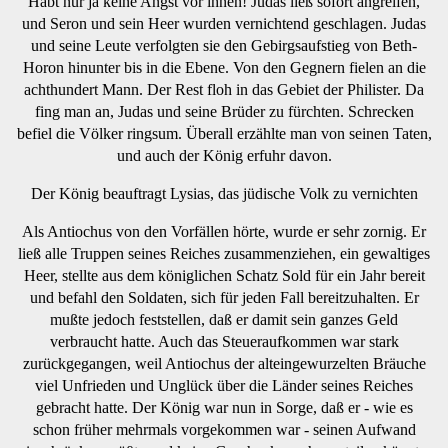
Habt nur ja keine Angst vor ihnen! Judas ließ sofort angreifen,
und Seron und sein Heer wurden vernichtend geschlagen. Judas
und seine Leute verfolgten sie den Gebirgsaufstieg von Beth-
Horon hinunter bis in die Ebene. Von den Gegnern fielen an die
achthundert Mann. Der Rest floh in das Gebiet der Philister. Da
fing man an, Judas und seine Brüder zu fürchten. Schrecken
befiel die Völker ringsum. Überall erzählte man von seinen Taten,
und auch der König erfuhr davon.
Der König beauftragt Lysias, das jüdische Volk zu vernichten
Als Antiochus von den Vorfällen hörte, wurde er sehr zornig. Er
ließ alle Truppen seines Reiches zusammenziehen, ein gewaltiges
Heer, stellte aus dem königlichen Schatz Sold für ein Jahr bereit
und befahl den Soldaten, sich für jeden Fall bereitzuhalten. Er
mußte jedoch feststellen, daß er damit sein ganzes Geld
verbraucht hatte. Auch das Steueraufkommen war stark
zurückgegangen, weil Antiochus der alteingewurzelten Bräuche
viel Unfrieden und Unglück über die Länder seines Reiches
gebracht hatte. Der König war nun in Sorge, daß er - wie es
schon früher mehrmals vorgekommen war - seinen Aufwand