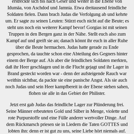
erstreckte sich bis nach Geser und weiter in die Ebene von
Idumäa, von Aschdod und Jamnia. Etwa dreitausend feindliche
Soldaten fielen. Dann brach Judas die Verfolgung ab und kehrte
um. Er sagte zu seinen Leuten: Stürzt euch nicht auf die Beute; es
steht uns noch ein weiterer Kampf bevor! Gorgias ist mit seinen
Truppen in den Bergen ganz in der Nähe. Stellt euch also zum
Kampf auf und greift sie an; danach könnt ihr euch in aller Ruhe
über die Beute hermachen. Judas hatte gerade zu Ende
gesprochen, da tauchte schon eine Abteilung des Gegners hinter
einem der Berge auf. Als aber die feindlichen Soldaten merkten,
daß ihr Heer geschlagen und in die Flucht gejagt und ihr Lager in
Brand gesteckt worden war - denn der aufsteigende Rauch war
weithin sichtbar, da packte sie eine panische Angst. Als sie auch
noch Judas und sein Heer kampfbereit in der Ebene stehen sahen,
flohen sie alle in das Gebiet der Philister.
Jetzt erst gab Judas das feindliche Lager zur Plünderung frei.
Seine Männer erbeuteten Gold und Silber in Menge, violette und
rote Purpurstoffe und eine Fülle anderer wertvoller Dinge. Auf
dem Rückmarsch priesen sie in Liedern die Taten GOTTES und
lobten ihn: denn er ist gut zu uns, seine Liebe hört niemals auf.