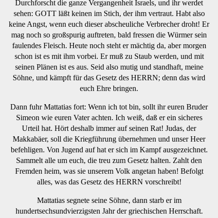
Durchforscht die ganze Vergangenheit Israels, und ihr werdet
sehen: GOTT läßt keinen im Stich, der ihm vertraut. Habt also
keine Angst, wenn euch dieser abscheuliche Verbrecher droht! Er
mag noch so großspurig auftreten, bald fressen die Würmer sein
faulendes Fleisch. Heute noch steht er mächtig da, aber morgen
schon ist es mit ihm vorbei. Er muß zu Staub werden, und mit
seinen Plänen ist es aus. Seid also mutig und standhaft, meine
Söhne, und kämpft für das Gesetz des HERRN; denn das wird
euch Ehre bringen.
Dann fuhr Mattatias fort: Wenn ich tot bin, sollt ihr euren Bruder
Simeon wie euren Vater achten. Ich weiß, daß er ein sicheres
Urteil hat. Hört deshalb immer auf seinen Rat! Judas, der
Makkabäer, soll die Kriegführung übernehmen und unser Heer
befehligen. Von Jugend auf hat er sich im Kampf ausgezeichnet.
Sammelt alle um euch, die treu zum Gesetz halten. Zahlt den
Fremden heim, was sie unserem Volk angetan haben! Befolgt
alles, was das Gesetz des HERRN vorschreibt!
Mattatias segnete seine Söhne, dann starb er im
hundertsechsundvierzigsten Jahr der griechischen Herrschaft.