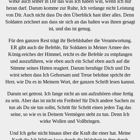
wirke auch selber in Dir das was Ich haben will, wenn Ich nur
heran darf. Darum komme zur Ruhe, Ich verlange nicht Leistung
von Dir. Auch nicht dass Du den Überblick hast über alles. Denn
Soldaten zeichnet aus dass sie sich an das halten was ihnen gesagt
ist, und das ist genug.
Für den ganzen Rest trägt ihr Befehlshaber die Verantwortung.
ER gibt auch die Befehle, für Soldaten in Meiner Armee des
König-reiches der Himmel, reicht es die Befehle zu empfangen
und auszuführen, wie eben auch ein Schaf eben auch auf die
Stimme seines Hirten reagiert. Darum beruhige Dich und Du
wirst sehen dass Ich Gehorsam und Treue belohne spricht der
Herr, wie Du es in Meinem Wort, der ganzen Schrift lesen kannst.
Darum sei getrost. Ich fange nicht an um aufzuhören ohne fertig
zu sein. Aber das ist nicht ein Freibrief für Dich andere Sachen zu
tun als Du sie tun sollst, Schritt für Schritt einen jeden Tag das
seine, so wie es in Deinem Vermögen steht zu tun. Denn Ich
wirke Wollen und Vollbringen.
Und Ich gehe nicht hinaus über die Kraft die einer hat. Meine
Kraft die Ich Wirken lasse durch die Wahrheit in ihm durch